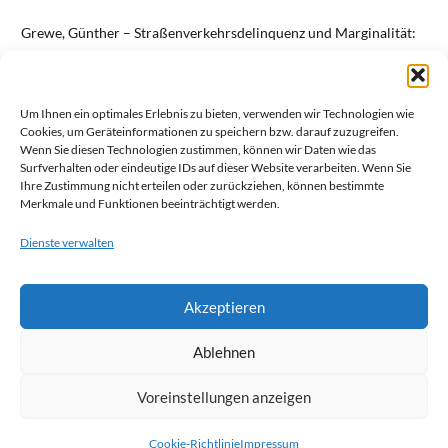
Grewe, Günther – Straßenverkehrsdelinquenz und Marginalität:
Untersuchungen zur institutionellen Regelung von Verhalten –
Frankfurt am Main, Bern, Las Vegas: Lang, 1978 – (Frankfurter
Um Ihnen ein optimales Erlebnis zu bieten, verwenden wir Technologien wie
kriminalwissenschaftliche Studien, Bd. 4) – ISBN 3-261-02625-1
Cookies, um Geräteinformationen zu speichern bzw. darauf zuzugreifen.
(Download
PDF Version
or
Microsoft Word Version
)
Wenn Sie diesen Technologien zustimmen, können wir Daten wie das
Surfverhalten oder eindeutige IDs auf dieser Website verarbeiten. Wenn Sie
To read the full version,
click here
.
Ihre Zustimmung nicht erteilen oder zurückziehen, können bestimmte
Merkmale und Funktionen beeinträchtigt werden.
Grewe, Günther – Games for Criminal Status: Justice as Order
Dienste verwalten
through Structured Social Inequality – Frankfurt am Main, Bern,
Las Vegas: Lang, 1979 – (European University Papers: Series 2,
Akzeptieren
Law; Bd. 210) ISBN 3-8204-6480-8
(Download
PDF Version
or
Microsoft Word Version
)
Ablehnen
To read the full version,
click hier.
Voreinstellungen anzeigen
Cookie-Richtlinie
Impressum